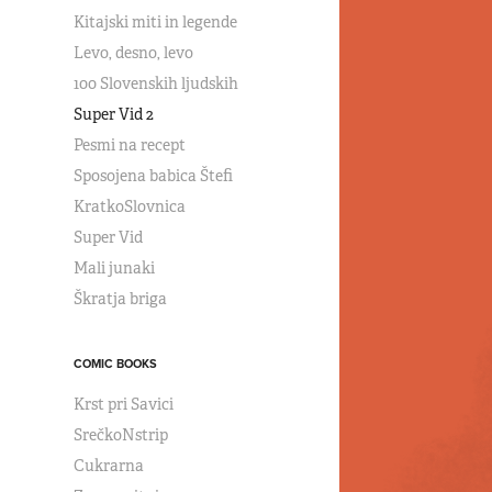
Kitajski miti in legende
Levo, desno, levo
100 Slovenskih ljudskih
Super Vid 2
Pesmi na recept
Sposojena babica Štefi
KratkoSlovnica
Super Vid
Mali junaki
Škratja briga
COMIC BOOKS
Krst pri Savici
SrečkoNstrip
Cukrarna