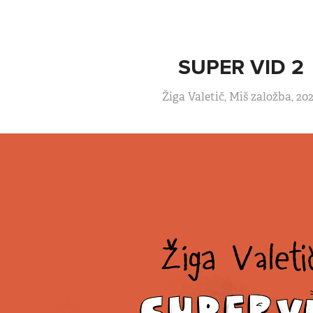
SUPER VID 2
Žiga Valetič, Miš založba, 20