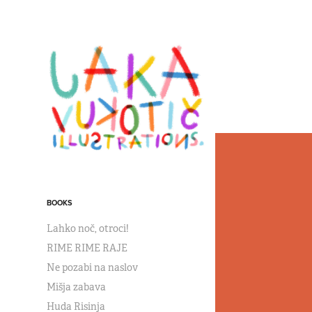
BOOKS
Lahko noč, otroci!
RIME RIME RAJE
Ne pozabi na naslov
Mišja zabava
Huda Risinja