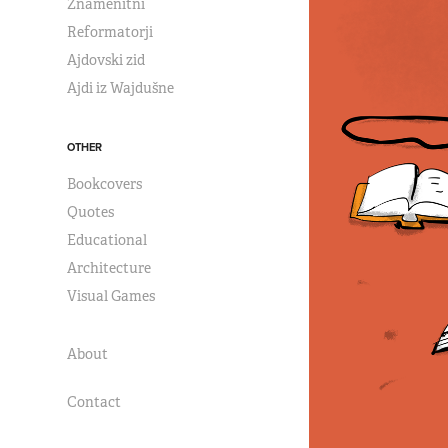
Znamenitni
Reformatorji
Ajdovski zid
Ajdi iz Wajdušne
OTHER
Bookcovers
Quotes
Educational
Architecture
Visual Games
About
Contact